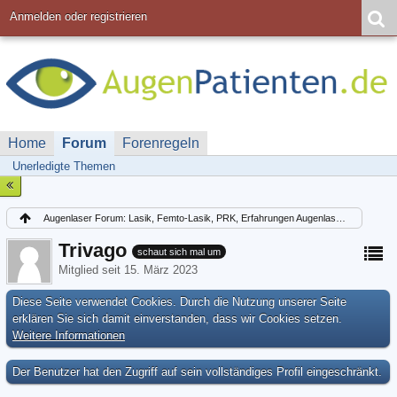
Anmelden oder registrieren
Home
Forum
Forenregeln
Unerledigte Themen
Augenlaser Forum: Lasik, Femto-Lasik, PRK, Erfahrungen Augenlasern Lasek
Trivago
schaut sich mal um
Mitglied seit 15. März 2023
Diese Seite verwendet Cookies. Durch die Nutzung unserer Seite
erklären Sie sich damit einverstanden, dass wir Cookies setzen.
Weitere Informationen
Der Benutzer hat den Zugriff auf sein vollständiges Profil eingeschränkt.