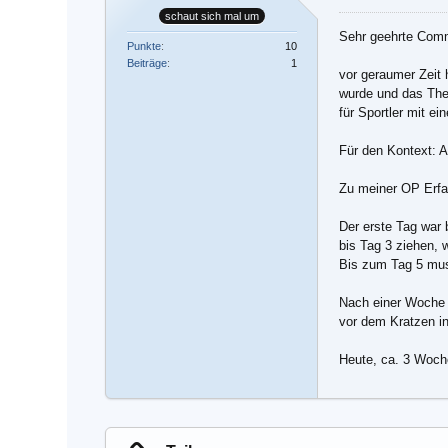
schaut sich mal um
Sehr geehrte Comm
Punkte
10
Beiträge
1
vor geraumer Zeit 
wurde und das Them
für Sportler mit e
Für den Kontext: 
Zu meiner OP Erfa
Der erste Tag war
bis Tag 3 ziehen, w
Bis zum Tag 5 mus
Nach einer Woche w
vor dem Kratzen in
Heute, ca. 3 Woche