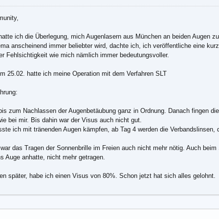
unity,
hatte ich die Überlegung, mich Augenlasern aus München an beiden Augen zu 
a anscheinend immer beliebter wird, dachte ich, ich veröffentliche eine ku
iner Fehlsichtigkeit wie mich nämlich immer bedeutungsvoller.
Am 25.02. hatte ich meine Operation mit dem Verfahren SLT
hrung:
 bis zum Nachlassen der Augenbetäubung ganz in Ordnung. Danach fingen di
ie bei mir. Bis dahin war der Visus auch nicht gut.
ste ich mit tränenden Augen kämpfen, ab Tag 4 werden die Verbandslinsen,
ar das Tragen der Sonnenbrille im Freien auch nicht mehr nötig. Auch beim S
s Auge anhatte, nicht mehr getragen.
n später, habe ich einen Visus von 80%. Schon jetzt hat sich alles gelohnt.