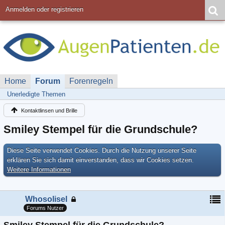
Anmelden oder registrieren
Home
Forum
Forenregeln
Unerledigte Themen
Kontaktlinsen und Brille
Smiley Stempel für die Grundschule?
Diese Seite verwendet Cookies. Durch die Nutzung unserer Seite
erklären Sie sich damit einverstanden, dass wir Cookies setzen.
Weitere Informationen
Whosolisel
Forums Nutzer
Smiley Stempel für die Grundschule?