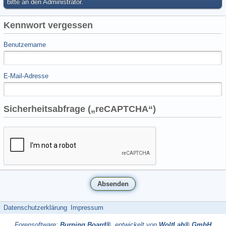
bitte an den Administrator.
Kennwort vergessen
Benutzername
E-Mail-Adresse
Sicherheitsabfrage („reCAPTCHA“)
Datenschutzerklärung
Impressum
Forensoftware:
Burning Board®
, entwickelt von
WoltLab® GmbH