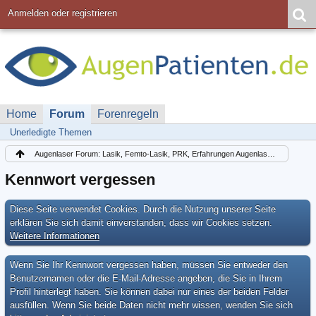
Anmelden oder registrieren
Home
Forum
Forenregeln
Unerledigte Themen
Augenlaser Forum: Lasik, Femto-Lasik, PRK, Erfahrungen Augenlasern Lasek
Kennwort vergessen
Diese Seite verwendet Cookies. Durch die Nutzung unserer Seite
erklären Sie sich damit einverstanden, dass wir Cookies setzen.
Weitere Informationen
Wenn Sie Ihr Kennwort vergessen haben, müssen Sie entweder den
Benutzernamen oder die E-Mail-Adresse angeben, die Sie in Ihrem
Profil hinterlegt haben. Sie können dabei nur eines der beiden Felder
ausfüllen. Wenn Sie beide Daten nicht mehr wissen, wenden Sie sich