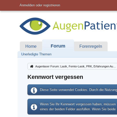
Anmelden oder registrieren
Forum
Home
Forenregeln
Unerledigte Themen
Augenlaser Forum: Lasik, Femto-Lasik, PRK, Erfahrungen Augenlasern Lasek
Kennwort vergessen
Diese Seite verwendet Cookies. Durch die Nutzung 
Wenn Sie Ihr Kennwort vergessen haben, müssen Si
eines der beiden Felder ausfüllen. Wenn Sie beide 