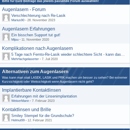
Bitte für Eure Beiträge das jeweils passende Forum auswählen!
Augenlasern - Forum
Verschlechterung nach Re-Lasik
Marius90
-
28. November 2023
Augenlasern Erfahrungen
Ein bisschen Support tut gut!
Mijuu
-
11. November 2020
Komplikationen nach Augenlasern
5 Tage nach Femto-Re-Lasik wieder schlechtere Sicht - kann das normal sein?
Mehrfachgelaserter
-
7. Juli 2020
Alternativen zum Augenlasern
Was kann man statt LASEK, LASIK und PRK machen um besser zu sehen? Bei extremer
Kurzsichtigkeit oder Weitsichtigkeit wenn Augenlasern nicht geht?
Implantierbare Kontaktlinsen
Erfahrungen mit der Linsenimplantation
WeiserMann
-
7. Februar 2023
Kontaktlinsen und Brille
Smiley Stempel für die Grundschule?
Helmut99
-
12. Februar 2021